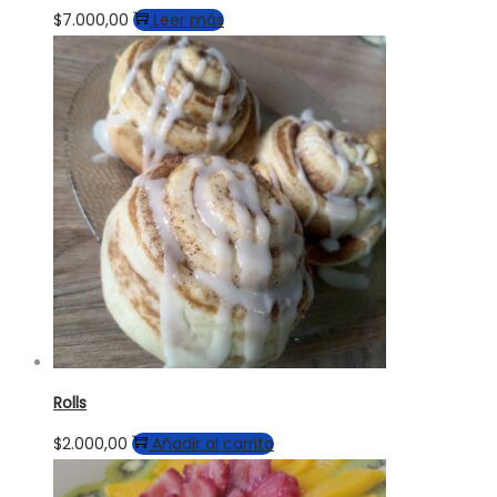
$
7.000,00
Leer más
Rolls
$
2.000,00
Añadir al carrito