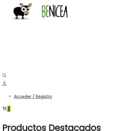
Saltar
Saltar
a
al
la
contenido
navegación
Acceder / Registro
0
Productos Destacados